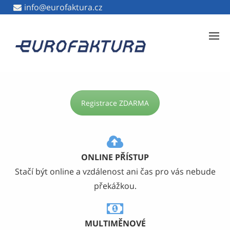
info@eurofaktura.cz
info@eurofaktura.cz
Online fakturace zdarma
Registrace ZDARMA
ONLINE PŘÍSTUP
Stačí být online a vzdálenost ani čas pro vás nebude
překážkou.
MULTIMĚNOVÉ