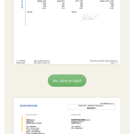
Ne, tahle je lepší!