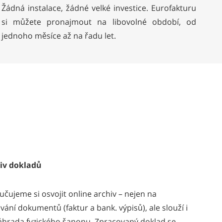
Žádná instalace, žádné velké investice. Eurofakturu
si můžete pronajmout na libovolné období, od
jednoho měsíce až na řadu let.
iv dokladů
čujeme si osvojit online archiv – nejen na
vání dokumentů (faktur a bank. výpisů), ale slouží i
áhrada fyzického šanonu. Zpracovaný doklad se