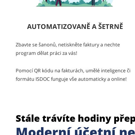
AUTOMATIZOVANĚ A ŠETRNĚ
Zbavte se šanonů, netiskněte faktury a nechte
program dělat práci za vás!
Pomocí QR kódu na fakturách, umělé inteligence či
formátu ISDOC funguje vše automaticky a online!
Stále trávíte hodiny pře
Moderní účetní ne