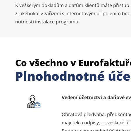
K veškerým dokladům a datům klientů máte přístup
z jakéhokoliv zařízení s internetovým připojením bez
nutnosti instalace programu.
Co všechno v Eurofaktuř
Plnohodnotné úče
Vedení účetnictví a daňové e
Obratová předvaha, předkonta
majetek a odpisy, …. veškeré úč
Podporujeme vedení účetnictví 