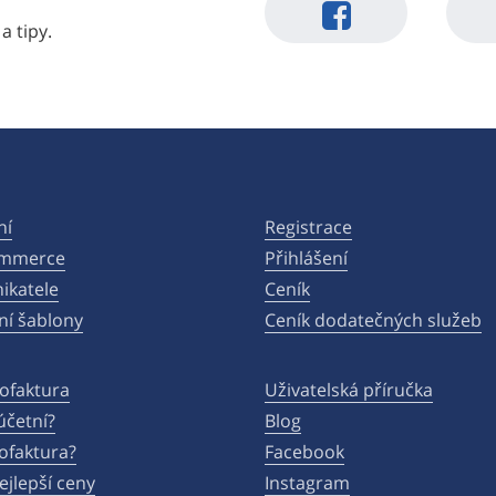
a tipy.
ní
Registrace
ommerce
Přihlášení
ikatele
Ceník
ní šablony
Ceník dodatečných služeb
ofaktura
Uživatelská příručka
účetní?
Blog
ofaktura?
Facebook
ejlepší ceny
Instagram