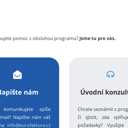
ebujete pomoc s obsluhou programu?
Jsme tu pro vás.
Napište nám
Úvodní konzul
i komunikujete spíše
Chcete seznámit s pr
-mail? Napište nám váš
či zjistit, zda splňu
 na
info@eurofaktura.cz
požadavky? Využijt