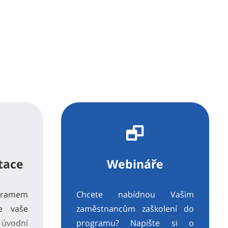
tace
Webináře
ogramem
Chcete nabídnou Vašim
je vaše
zaměstnancům zaškolení do
e
úvodní
programu? Napište si o