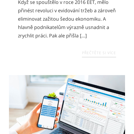
Když se spouštělo v roce 2016 EET, mělo
přinést revoluci v evidování tržeb a zároveň
eliminovat zažitou šedou ekonomiku. A
hlavně podnikatelům výrazně usnadnit a
zrychlit práci. Pak ale přišla […]
PŘEČTĚTE SI VÍCE