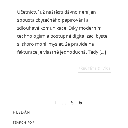
Účetnictví už naštěstí dávno není jen
spousta zbytečného papírování a
zdlouhavé komunikace. Díky moderním
technologiím a postupné digitalizaci byste
si skoro mohli myslet, že pravidelná
fakturace je vlastně jednoduchá. Tedy […]
PŘEČTĚTE SI VÍCE
1
…
5
6
HLEDÁNÍ
SEARCH FOR: